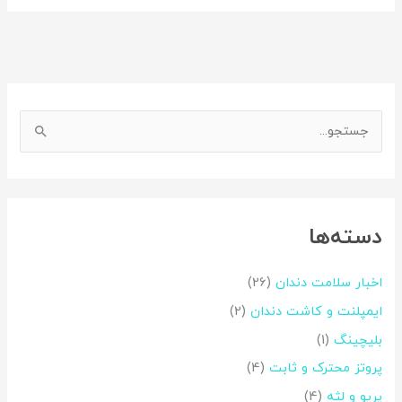
اینستاگرم
فیس‌بوک
ج
س
ت
ج
دسته‌ها
و
ب
اخبار سلامت دندان
(26)
ر
ایمپلنت و کاشت دندان
(2)
ا
بلیچینگ
(1)
ی
:
پروتز محترک و ثابت
(4)
پریو و لثه
(4)