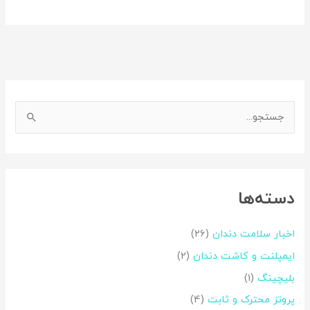
اینستاگرم
فیس‌بوک
ج
س
ت
ج
دسته‌ها
و
ب
اخبار سلامت دندان
(26)
ر
ایمپلنت و کاشت دندان
(2)
ا
بلیچینگ
(1)
ی
:
پروتز محترک و ثابت
(4)