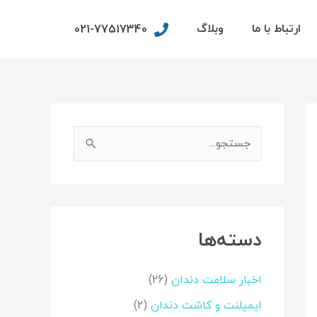
ارتباط با ما
وبلاگ
021-77517340
اینستاگرم
فیس‌بوک
ج
س
ت
ج
دسته‌ها
و
ب
اخبار سلامت دندان
(26)
ر
ا
ایمپلنت و کاشت دندان
(2)