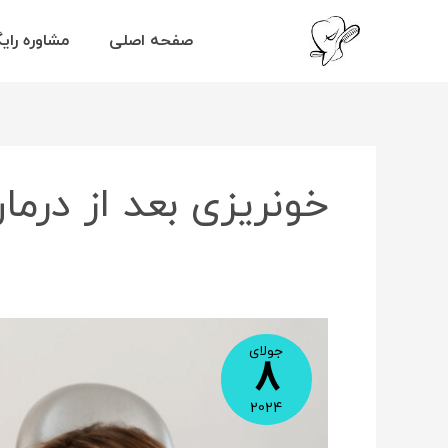
رش
ه
صفحه اصلی
مشاوره رای
حتوا
خونریزی بعد از درما
درد
بعد
جولای
8
از
پر
2024
کردن