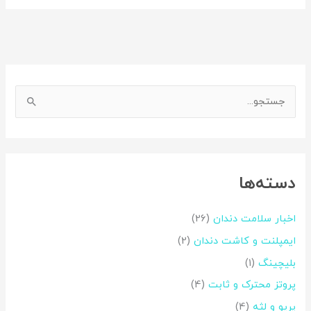
اینستاگرم
فیس‌بوک
ج
س
ت
ج
دسته‌ها
و
ب
اخبار سلامت دندان
(26)
ر
ایمپلنت و کاشت دندان
(2)
ا
بلیچینگ
(1)
ی
:
پروتز محترک و ثابت
(4)
پریو و لثه
(4)