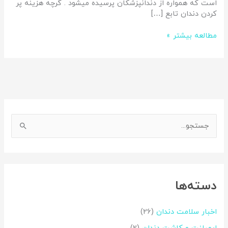
است که همواره از دندانپزشکان پرسیده میشود . گرچه هزینه پر
کردن دندان تابع […]
مطالعه بیشتر »
اینستاگرم
فیس‌بوک
ج
س
ت
ج
دسته‌ها
و
ب
اخبار سلامت دندان
(26)
ر